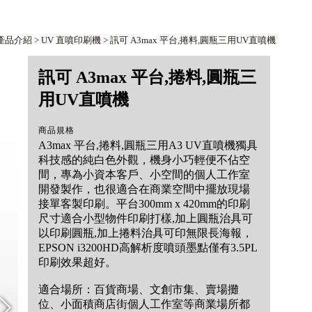
產品介紹
>
UV 直噴印刷機
> 訊可 A3max 平台,捲料,圓瓶三用UV直噴機
訊可 A3max 平台,捲料,圓瓶三
用UV直噴機
商品規格
A3max 平台,捲料,圓瓶三用A3 UV直噴機獨具
科技感的純白色外觀，機身小巧輕便不佔空
間，專為小資本客戶、小空間的個人工作室
開發製作，也很適合在商業空間中擺放現場
接單客製印刷。平台300mm x 420mm的印刷
尺寸適合小型物件印刷打樣,加上圓瓶治具可
以印刷圓瓶,加上捲料治具可印無限長海報，
EPSON i3200HD高解析度噴頭墨點僅有3.5PL
印刷效果超好。
適合場所：百貨商場、文創市集、賣場攤
位、小面積商店街個人工作室等商業場所都