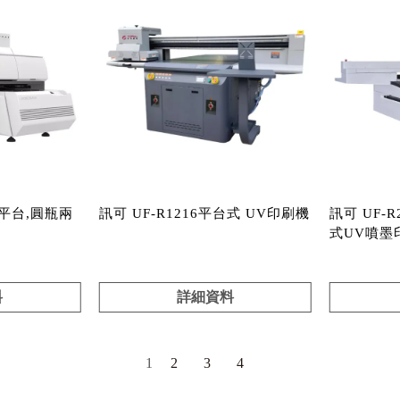
l 平台,圓瓶兩
訊可 UF-R1216平台式 UV印刷機
訊可 UF-R
式UV噴墨
料
詳細資料
1
2
3
4